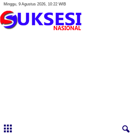
Minggu, 9 Agustus 2026, 10:22 WIB
S
u
k
s
e
s
i
N
a
s
i
o
n
a
l