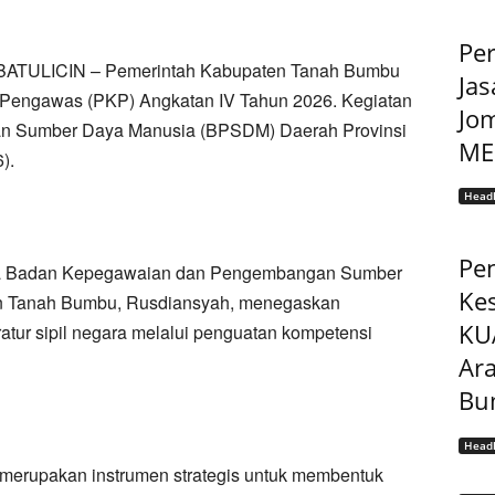
Pe
BATULICIN – Pemerintah Kabupaten Tanah Bumbu
Jas
Pengawas (PKP) Angkatan IV Tahun 2026. Kegiatan
Jo
n Sumber Daya Manusia (BPSDM) Daerah Provinsi
MEP
).
Headl
Pe
pala Badan Kepegawaian dan Pengembangan Sumber
Ke
 Tanah Bumbu, Rusdiansyah, menegaskan
KU
atur sipil negara melalui penguatan kompetensi
Ar
Bu
Headl
erupakan instrumen strategis untuk membentuk