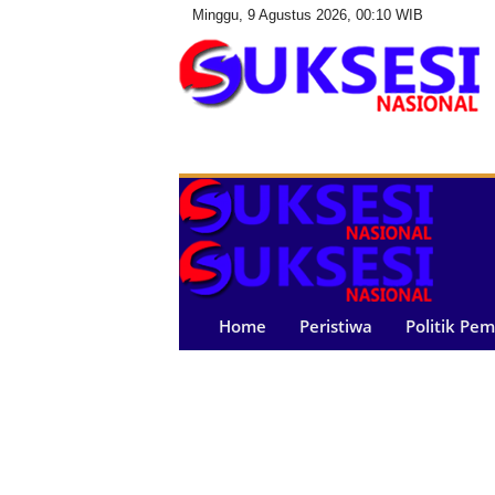
Minggu, 9 Agustus 2026, 00:10 WIB
S
u
k
s
e
s
i
N
a
Home
Peristiwa
Politik Pe
s
i
o
n
a
l