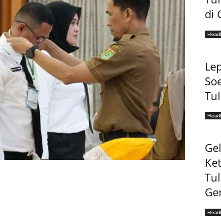
di 
Headl
Lep
Soe
Tu
Headl
Gel
Ke
Tu
Ge
Headl