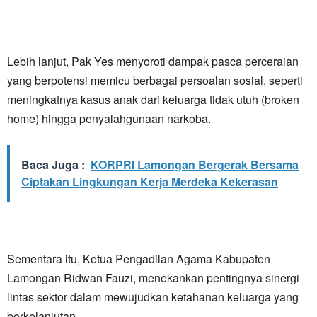
Lebih lanjut, Pak Yes menyoroti dampak pasca perceraian
yang berpotensi memicu berbagai persoalan sosial, seperti
meningkatnya kasus anak dari keluarga tidak utuh (broken
home) hingga penyalahgunaan narkoba.
Baca Juga :
KORPRI Lamongan Bergerak Bersama
Ciptakan Lingkungan Kerja Merdeka Kekerasan
Sementara itu, Ketua Pengadilan Agama Kabupaten
Lamongan Ridwan Fauzi, menekankan pentingnya sinergi
lintas sektor dalam mewujudkan ketahanan keluarga yang
berkelanjutan.