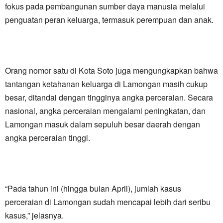
fokus pada pembangunan sumber daya manusia melalui
penguatan peran keluarga, termasuk perempuan dan anak.
Orang nomor satu di Kota Soto juga mengungkapkan bahwa
tantangan ketahanan keluarga di Lamongan masih cukup
besar, ditandai dengan tingginya angka perceraian. Secara
nasional, angka perceraian mengalami peningkatan, dan
Lamongan masuk dalam sepuluh besar daerah dengan
angka perceraian tinggi.
“Pada tahun ini (hingga bulan April), jumlah kasus
perceraian di Lamongan sudah mencapai lebih dari seribu
kasus,” jelasnya.