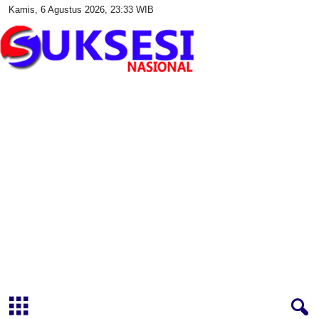
Kamis, 6 Agustus 2026, 23:33 WIB
S
u
k
s
e
s
i
N
a
s
i
o
n
a
l