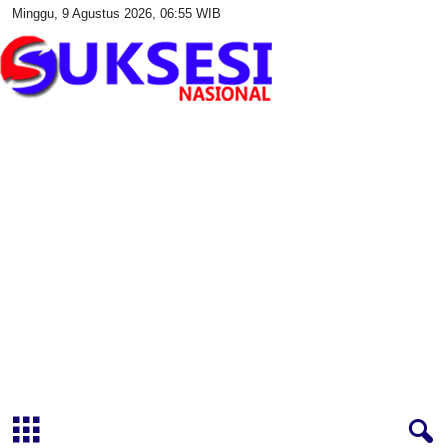
Minggu, 9 Agustus 2026, 06:55 WIB
S
u
k
s
e
s
i
N
a
s
i
o
n
a
l