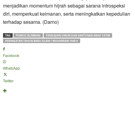
menjadikan momentum hijrah sebagai sarana introspeksi
diri, memperkuat keimanan, serta meningkatkan kepedulian
terhadap sesama. (Darno)
TAG
PEMDES BLIMBING
PENGAJIAN UMUM DAN SANTUNAN ANAK YATIM
PERINGATAN TAHUN BARU ISLAM 1 MUHARRAM 1448 H
Facebook
WhatsApp
Twitter