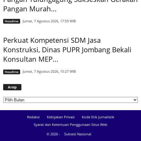
Pangan Murah...
Jumat, 7 Agustus 2026, 17:59 WIB
Headline
Perkuat Kompetensi SDM Jasa
Konstruksi, Dinas PUPR Jombang Bekali
Konsultan MEP...
Jumat, 7 Agustus 2026, 15:27 WIB
Headline
Arsip
Arsip
Redaksi
Kebijakan Privasi
Kode Etik Jurnalistik
Syarat dan Ketentuan Penggunaan Situs Web
© 2026 -
Suksesi Nasional