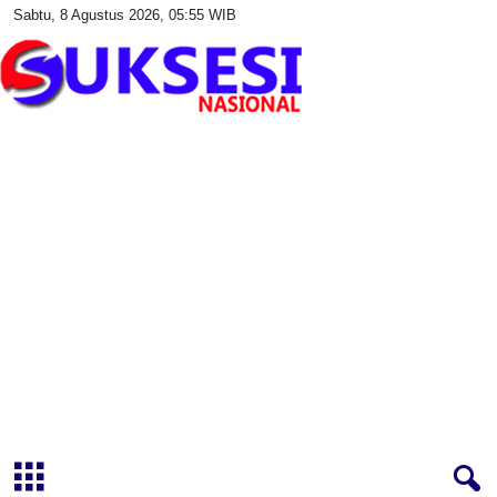
Sabtu, 8 Agustus 2026, 05:55 WIB
S
u
k
s
e
s
i
N
a
s
i
o
n
a
l