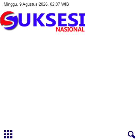
Minggu, 9 Agustus 2026, 02:07 WIB
S
u
k
s
e
s
i
N
a
s
i
o
n
a
l