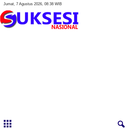
Jumat, 7 Agustus 2026, 08:38 WIB
S
u
k
s
e
s
i
N
a
s
i
o
n
a
l