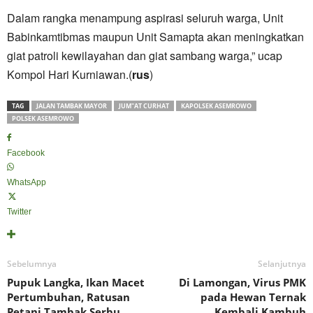
Dalam rangka menampung aspirasi seluruh warga, Unit
Babinkamtibmas maupun Unit Samapta akan meningkatkan
giat patroli kewilayahan dan giat sambang warga,” ucap
Kompol Hari Kurniawan.(
rus
)
TAG
JALAN TAMBAK MAYOR
JUM"AT CURHAT
KAPOLSEK ASEMROWO
POLSEK ASEMROWO
Facebook
WhatsApp
Twitter
Sebelumnya
Selanjutnya
Pupuk Langka, Ikan Macet
Di Lamongan, Virus PMK
Pertumbuhan, Ratusan
pada Hewan Ternak
Petani Tambak Serbu
Kembali Kambuh