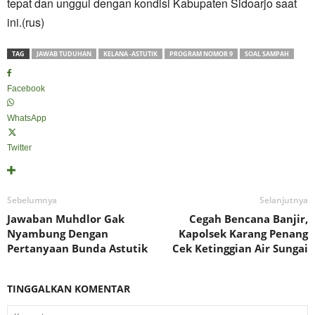
tepat dan unggul dengan kondisi Kabupaten Sidoarjo saat
ini.(rus)
TAG
JAWAB TUDUHAN
KELANA -ASTUTIK
PROGRAM NOMOR 9
SOAL SAMPAH
Facebook
WhatsApp
Twitter
Sebelumnya
Selanjutnya
Jawaban Muhdlor Gak
Cegah Bencana Banjir,
Nyambung Dengan
Kapolsek Karang Penang
Pertanyaan Bunda Astutik
Cek Ketinggian Air Sungai
TINGGALKAN KOMENTAR