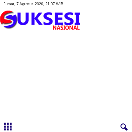
Jumat, 7 Agustus 2026, 21:07 WIB
S
u
k
s
e
s
i
N
a
s
i
o
n
a
l