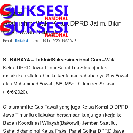
Beranda
Metropolis
METROPOLIS
Silaturahmi Wakil Ketua DPRD Jatim, Bikin
Gus Fawait Bangga
Penulis
Redaksi
-
Jumat, 10 Juli 2020, 19:39 WIB
SURABAYA – TabloidSuksesinasional.Com –
Wakil
Ketua DPRD Jawa Timur Sahat Tua Simanjuntak
melakukan silaturahim ke kediaman sahabatnya Gus Fawait
atau Muhammad Fawait, SE, MSc, di Jember, Selasa
(16/6/2020).
Silaturahmi ke Gus Fawait yang juga Ketua Komsi D DPRD
Jawa Timur itu dilakukan bersamaan kunjungan kerja ke
Badan Koordinasi Wilayah(Bakorwil) Jember. Saat itu,
Sahat didampingi Ketua Fraksi Partai Golkar DPRD Jawa