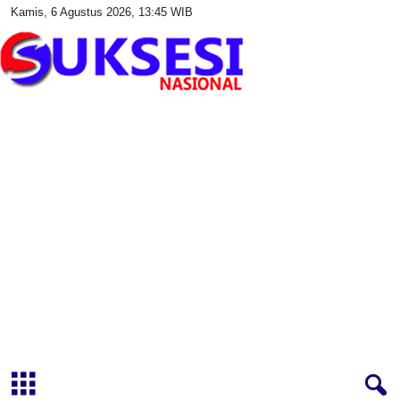
Kamis, 6 Agustus 2026, 13:45 WIB
S
u
k
s
e
s
i
N
a
s
i
o
n
a
l