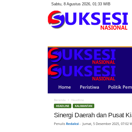
Sabtu, 8 Agustus 2026, 01:33 WIB
S
u
k
s
e
s
i
N
a
Home
Peristiwa
Politik Pe
s
i
Beranda
Headline
o
HEADLINE
KALIMANTAN
n
a
Sinergi Daerah dan Pusat K
l
Penulis
Redaksi
-
Jumat, 5 Desember 2025, 07:02 