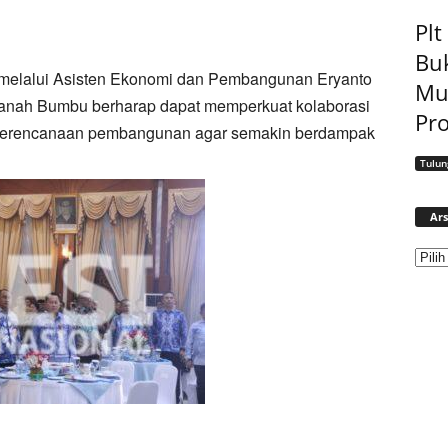
Pl
Bu
 melalui Asisten Ekonomi dan Pembangunan Eryanto
Mu
 Tanah Bumbu berharap dapat memperkuat kolaborasi
Pro
l perencanaan pembangunan agar semakin berdampak
Tulu
Ars