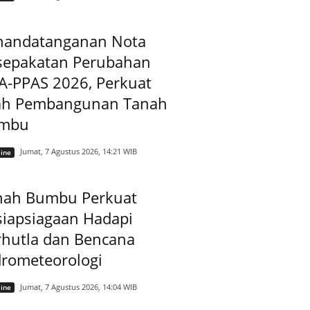
nandatanganan Nota
sepakatan Perubahan
A-PPAS 2026, Perkuat
ah Pembangunan Tanah
mbu
Jumat, 7 Agustus 2026, 14:21 WIB
ine
nah Bumbu Perkuat
siapsiagaan Hadapi
rhutla dan Bencana
drometeorologi
Jumat, 7 Agustus 2026, 14:04 WIB
ine