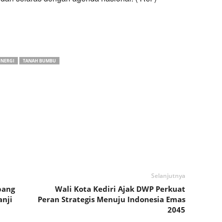
INERGI
TANAH BUMBU
Selanjutnya
bang
Wali Kota Kediri Ajak DWP Perkuat
anji
Peran Strategis Menuju Indonesia Emas
2045