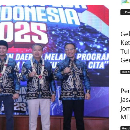
Pos
Gel
Ke
Tu
Ge
Headl
Pe
Jas
Jo
MEP
Headl