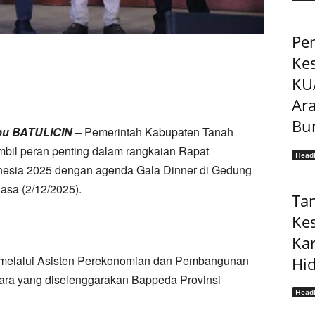
Pe
Ke
KU
Ar
Bu
bu BATULICIN
– Pemerintah Kabupaten Tanah
il peran penting dalam rangkaian Rapat
Headl
nesia 2025 dengan agenda Gala Dinner di Gedung
asa (2/12/2025).
Ta
Ke
Ka
f melalui Asisten Perekonomian dan Pembangunan
Hi
cara yang diselenggarakan Bappeda Provinsi
Headl