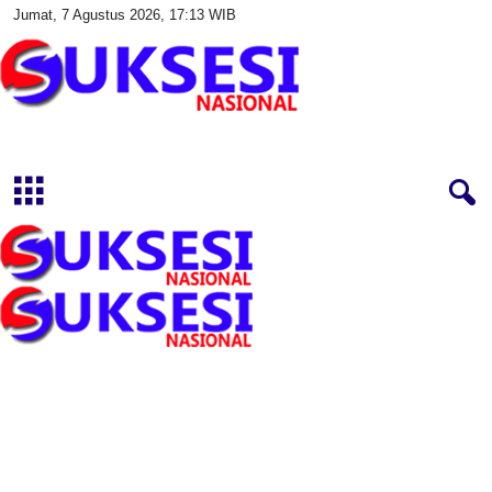
Jumat, 7 Agustus 2026, 17:13 WIB
S
u
k
s
e
s
i
N
a
s
i
o
n
a
l