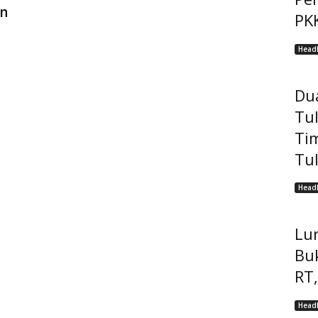
an
PKK
Headl
Du
Tul
Ti
Tu
Headl
Lu
Bu
RT,
Headl