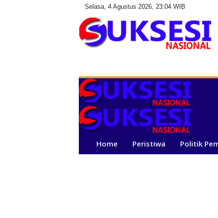
Selasa, 4 Agustus 2026, 23:04 WIB
S
u
k
s
e
s
i
N
a
Home
Peristiwa
Politik Pe
s
i
o
n
a
l