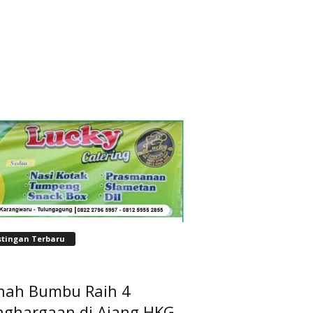
stingan Terbaru
nah Bumbu Raih 4
nghargaan di Ajang HKG