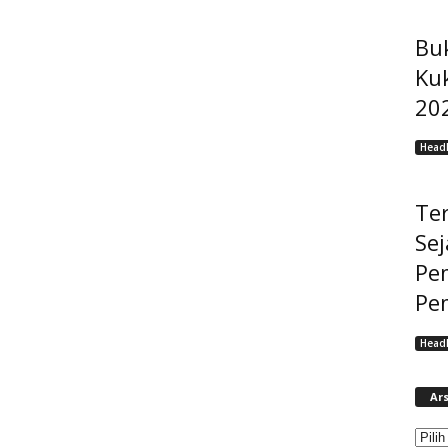
Bu
Ku
202
Headl
Ter
Se
Pe
Pem
Headl
Ars