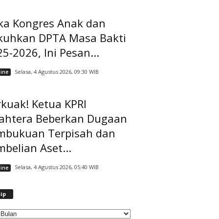
ka Kongres Anak dan
kuhkan DPTA Masa Bakti
5-2026, Ini Pesan...
Selasa, 4 Agustus 2026, 09:30 WIB
ine
kuak! Ketua KPRI
jahtera Beberkan Dugaan
mbukuan Terpisah dan
belian Aset...
Selasa, 4 Agustus 2026, 05:40 WIB
ine
A
ip
r
s
i