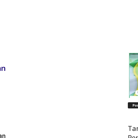
an
Po
Ta
an
Pe