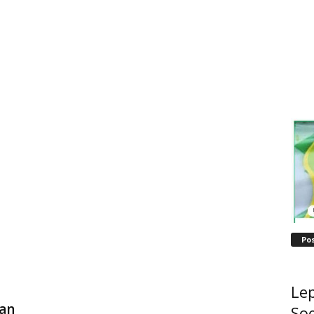
Po
Lep
an
Soe