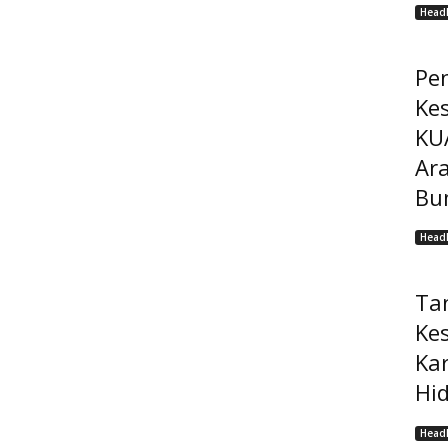
Headl
Pe
Ke
KU
Ar
Bu
Headl
Ta
Ke
Ka
Hi
Headl