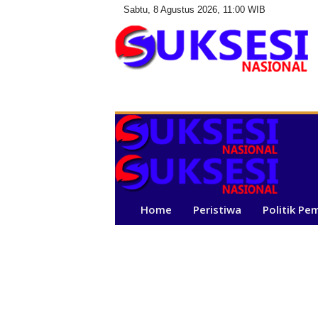
Sabtu, 8 Agustus 2026, 11:00 WIB
S
u
k
s
e
s
i
N
a
Home
Peristiwa
Politik Pe
s
i
o
n
a
l