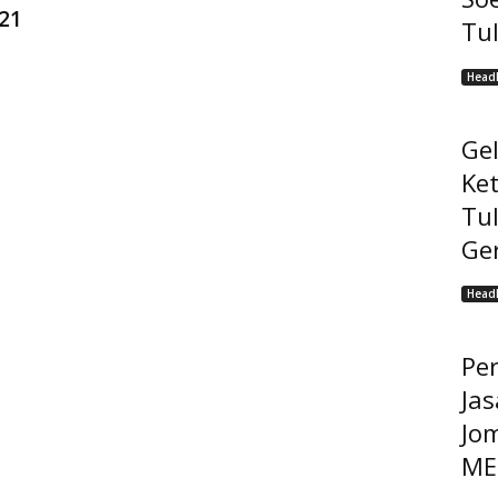
21
Tu
Headl
Ge
Ke
Tu
Ge
Headl
Pe
Jas
Jo
MEP