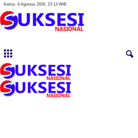
Kamis, 6 Agustus 2026, 23:13 WIB
S
u
k
s
e
s
i
N
a
s
i
o
n
a
l