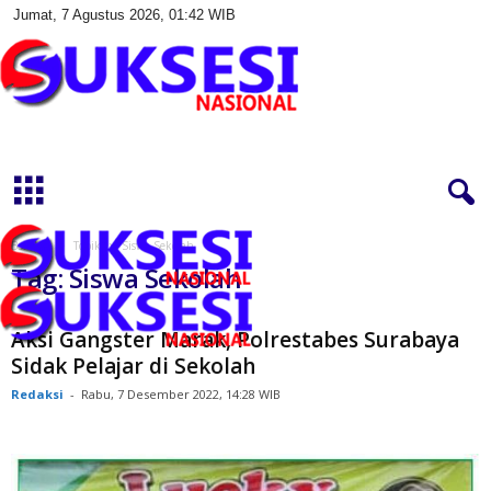
Jumat, 7 Agustus 2026, 01:42 WIB
S
u
k
s
e
s
Beranda
Topik
Siswa Sekolah
i
Tag: Siswa Sekolah
N
a
s
Aksi Gangster Marak, Polrestabes Surabaya
i
Sidak Pelajar di Sekolah
o
Redaksi
-
Rabu, 7 Desember 2022, 14:28 WIB
n
a
l