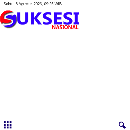
Sabtu, 8 Agustus 2026, 09:25 WIB
S
u
k
s
e
s
i
N
a
s
i
o
n
a
l