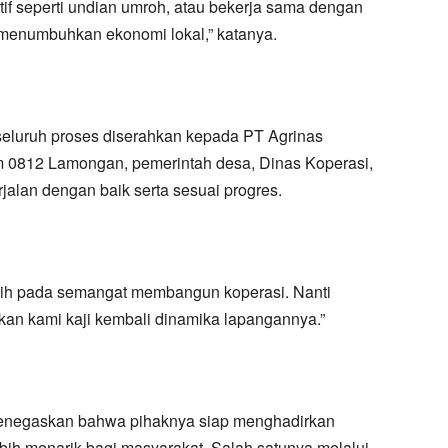
f seperti undian umroh, atau bekerja sama dengan
n menumbuhkan ekonomi lokal,” katanya.
 seluruh proses diserahkan kepada PT Agrinas
 0812 Lamongan, pemerintah desa, Dinas Koperasi,
rjalan dengan baik serta sesuai progres.
asih pada semangat membangun koperasi. Nanti
kan kami kaji kembali dinamika lapangannya.”
negaskan bahwa pihaknya siap menghadirkan
bih menarik bagi masyarakat. Salah satunya melalui