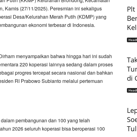
ah Putih (KKMP) Kelurahan Brondong, Kecamatan
Pl
 Kamis (27/11/2025). Peresmian ini sekaligus
perasi Desa/Kelurahan Merah Putih (KDMP) yang
Be
pembangunan ekonomi terbesar di Indonesia.
Ke
Headl
Dirham menyampaikan bahwa hingga hari ini sudah
Tak
ementara 220 koperasi lainnya sedang dalam proses
Tu
bagai progres tercepat secara nasional dan bahkan
di 
residen RI Prabowo Subianto melalui pertemuan
Headl
Lep
Soe
g dalam pembangunan dan 100 yang telah
Tu
 tahun 2026 seluruh koperasi bisa beroperasi 100