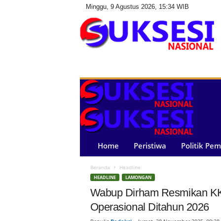
Minggu, 9 Agustus 2026, 15:34 WIB
S
u
k
s
e
s
i
N
a
Home
Peristiwa
Politik Pe
s
i
Beranda
Headline
o
HEADLINE
LAMONGAN
n
a
Wabup Dirham Resmikan KK
l
Operasional Ditahun 2026