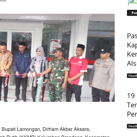
 WIB
Pos
Pas
Ka
Ke
Als
Headl
19
Ter
Per
Headl
l Bupati Lamongan, Dirham Akbar Aksara,