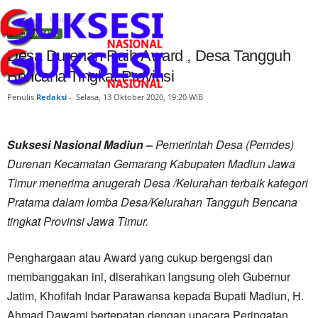
Beranda
Madiun Raya
MADIUN RAYA
Desa Durenan Raih Award , Desa Tangguh
Bencana Tingkat Provinsi
Penulis
Redaksi
-
Selasa, 13 Oktober 2020, 19:20 WIB
Suksesi Nasional Madiun –
Pemerintah Desa (Pemdes)
Durenan Kecamatan Gemarang Kabupaten Madiun Jawa
Timur menerima anugerah Desa /Kelurahan terbaik kategori
Pratama dalam lomba Desa/Kelurahan Tangguh Bencana
tingkat Provinsi Jawa Timur.
Penghargaan atau Award yang cukup bergengsi dan
membanggakan ini, diserahkan langsung oleh Gubernur
Jatim, Khofifah Indar Parawansa kepada Bupati Madiun, H.
Ahmad Dawami bertepatan dengan upacara Peringatan