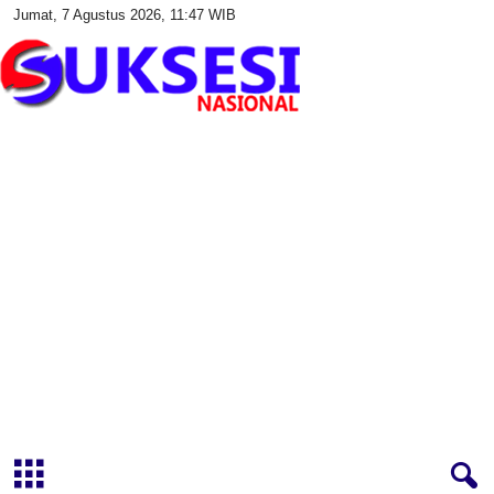
Jumat, 7 Agustus 2026, 11:47 WIB
S
u
k
s
e
s
i
N
a
s
i
o
n
a
l