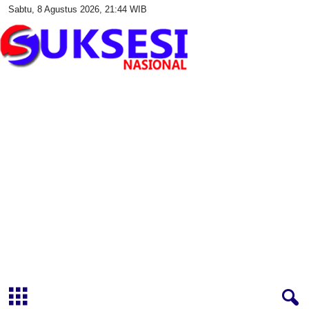
Sabtu, 8 Agustus 2026, 21:44 WIB
S
u
k
s
e
s
i
N
a
s
i
o
n
a
l