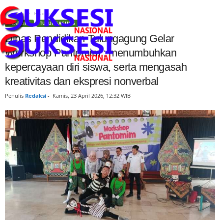
Beranda
Headline
HEADLINE
TULUNGAGUNG
Dinas Pendidikan Tulungagung Gelar
Workshop Pantomim : menumbuhkan
kepercayaan diri siswa, serta mengasah
kreativitas dan ekspresi nonverbal
Penulis
Redaksi
-
Kamis, 23 April 2026, 12:32 WIB