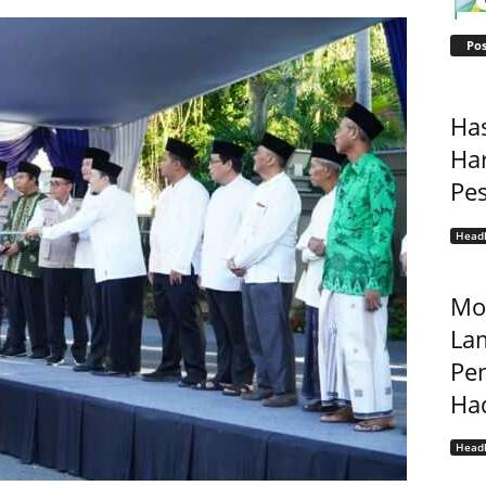
Pos
Ha
Har
Pe
Headl
Mo
La
Pe
Had
Headl