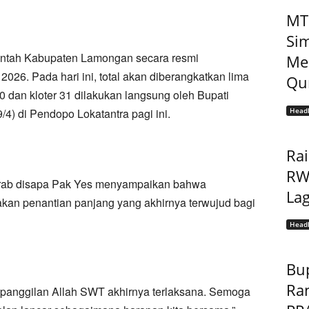
MT
Sim
ntah Kabupaten Lamongan secara resmi
Me
26. Pada hari ini, total akan diberangkatkan lima
Qur
0 dan kloter 31 dilakukan langsung oleh Bupati
4) di Pendopo Lokatantra pagi ini.
Headl
Ra
RW 
krab disapa Pak Yes menyampaikan bahwa
Lag
an penantian panjang yang akhirnya terwujud bagi
Headl
Bu
Ra
n, panggilan Allah SWT akhirnya terlaksana. Semoga