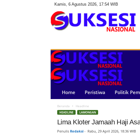
Kamis, 6 Agustus 2026, 17:54 WIB
S
u
k
s
e
s
i
N
a
Home
Peristiwa
Politik Pe
s
i
Beranda
Headline
o
HEADLINE
LAMONGAN
n
a
Lima Kloter Jamaah Haji As
l
Penulis
Redaksi
-
Rabu, 29 April 2026, 18:36 WIB