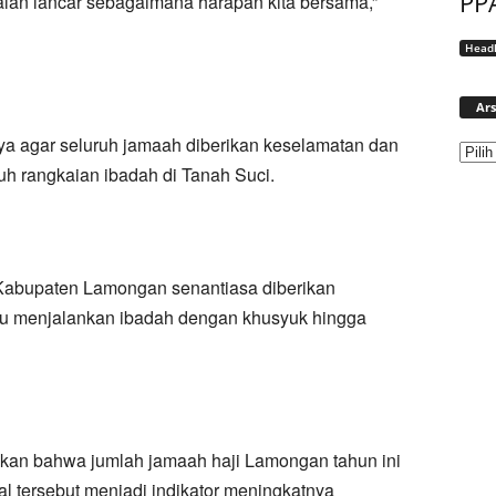
PP
lan lancar sebagaimana harapan kita bersama,”
Headl
Ars
a agar seluruh jamaah diberikan keselamatan dan
h rangkaian ibadah di Tanah Suci.
 Kabupaten Lamongan senantiasa diberikan
pu menjalankan ibadah dengan khusyuk hingga
pkan bahwa jumlah jamaah haji Lamongan tahun ini
l tersebut menjadi indikator meningkatnya