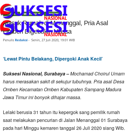
Beranda
Headline
HEADLINE
METROPOLIS
PERISTIWA
Masuk Rumah di Menanggal, Pria Asal
Omben Digebukin Massa
Penulis
Redaksi
-
Senin, 27 Juli 2020, 19:01 WIB
‘Lewat Pintu Belakang, Dipergoki Anak Kecil’
Suksesi Nasional, Surabaya –
Mochamad Choirul Umam
harus merasakan sakit di sekujur tubuhnya. Pria asal Desa
Omben Kecamatan Omben Kabupaten Sampang Madura
Jawa Timur ini bonyok dihajar massa.
Lelaki berusia 31 tahun itu kepergok sang pemilik rumah
saat melakukan pencurian di Jalan Menanggal 01 Surabaya
pada hari Minggu kemaren tanggal 26 Juli 2020 siang Wib.