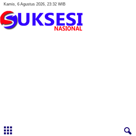
Kamis, 6 Agustus 2026, 23:32 WIB
S
u
k
s
e
s
i
N
a
s
i
o
n
a
l