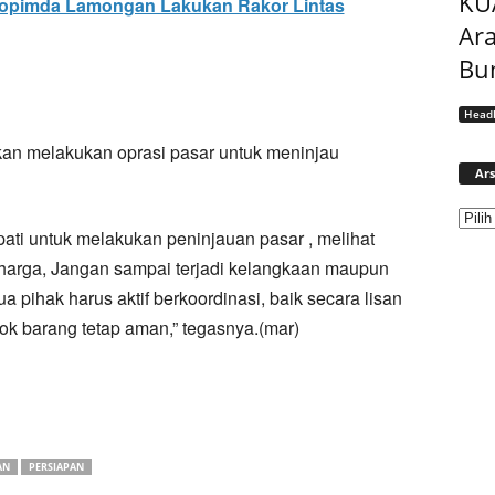
KU
kopimda Lamongan Lakukan Rakor Lintas
Ar
Bu
Headl
an melakukan oprasi pasar untuk meninjau
Ars
pati untuk melakukan peninjauan pasar , melihat
harga, Jangan sampai terjadi kelangkaan maupun
 pihak harus aktif berkoordinasi, baik secara lisan
stok barang tetap aman,” tegasnya.(mar)
AN
PERSIAPAN