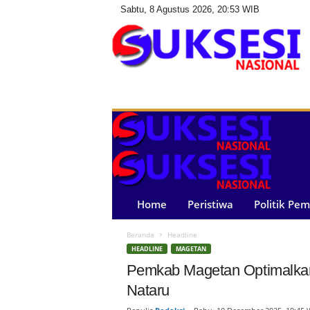
Sabtu, 8 Agustus 2026, 20:53 WIB
S
u
k
s
e
s
i
N
a
Home
Peristiwa
Politik Pe
s
i
Beranda
Headline
o
HEADLINE
MAGETAN
n
a
Pemkab Magetan Optimalk
l
Nataru