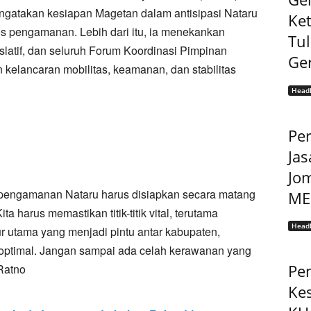
gatakan kesiapan Magetan dalam antisipasi Nataru
Ke
 pengamanan. Lebih dari itu, ia menekankan
Tu
gislatif, dan seluruh Forum Koordinasi Pimpinan
Ge
kelancaran mobilitas, keamanan, dan stabilitas
Headl
Pe
Jas
Jo
 pengamanan Nataru harus disiapkan secara matang
MEP
ta harus memastikan titik-titik vital, terutama
Headl
ur utama yang menjadi pintu antar kabupaten,
 optimal. Jangan sampai ada celah kerawanan yang
Pe
Ratno
Ke