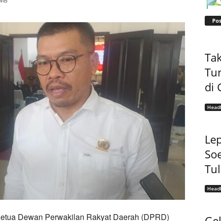
WIB
Pos
Tak
Tu
di 
Headl
Lep
Soe
Tu
Headl
etua Dewan Perwakilan Rakyat Daerah (DPRD)
Gel