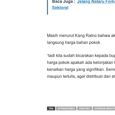
Baca Juga :
Jelang Nataru For
Sektoral
Masih menurut Kang Ratno bahwa ak
langsung harga bahan pokok
“tadi kita sudah bicarakan kepada bu
harga pokok apakah ada kelonjakan 
kenaikan harga yang signifikan. Semua
maupun tertulis, agar distribusi dan 
TAG
#FORKAPIMDA
#NATARU
#PEMKAB MAGET