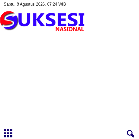
Sabtu, 8 Agustus 2026, 07:24 WIB
S
u
k
s
e
s
i
N
a
s
i
o
n
a
l