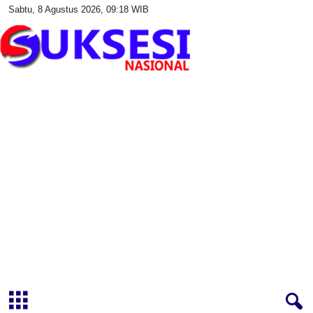
Sabtu, 8 Agustus 2026, 09:18 WIB
S
u
k
s
e
s
i
N
a
s
i
o
n
a
l