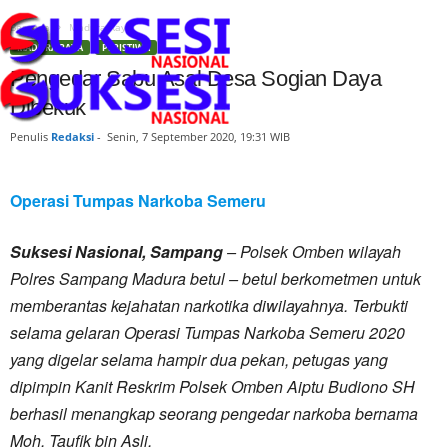
Beranda
Madura Raya
MADURA RAYA
PERISTIWA
Pengedar Sabu Asal Desa Sogian Daya
Dibekuk
Penulis
Redaksi
-
Senin, 7 September 2020, 19:31 WIB
Operasi Tumpas Narkoba Semeru
Suksesi Nasional, Sampang
– Polsek Omben wilayah
Polres Sampang Madura betul – betul berkometmen untuk
memberantas kejahatan narkotika diwilayahnya. Terbukti
selama gelaran Operasi Tumpas Narkoba Semeru 2020
yang digelar selama hampir dua pekan, petugas yang
dipimpin Kanit Reskrim Polsek Omben Aiptu Budiono SH
berhasil menangkap seorang pengedar narkoba bernama
Moh. Taufik bin Asli.