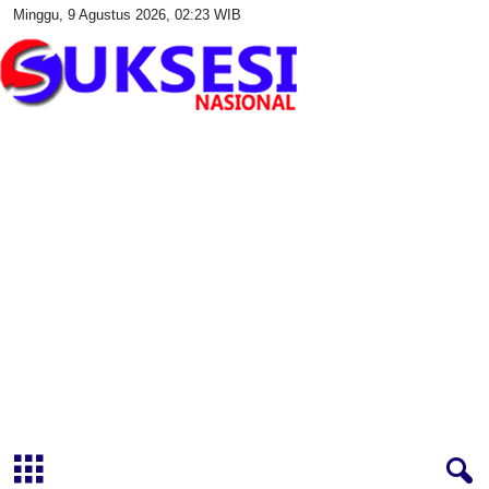
Minggu, 9 Agustus 2026, 02:23 WIB
S
u
k
s
e
s
i
N
a
s
i
o
n
a
l