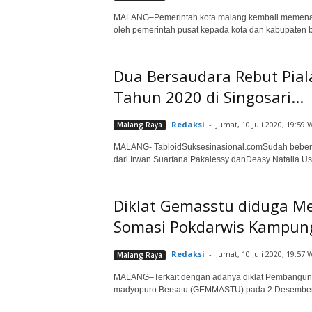
MALANG–Pemerintah kota malang kembali memenang
oleh pemerintah pusat kepada kota dan kabupaten be
Dua Bersaudara Rebut Piala 
Tahun 2020 di Singosari...
Redaksi
-
Jumat, 10 Juli 2020, 19:59 
Malang Raya
MALANG- TabloidSuksesinasional.comSudah beberapa
dari Irwan Suarfana Pakalessy danDeasy Natalia Us
Diklat Gemasstu diduga Me
Somasi Pokdarwis Kampung R
Redaksi
-
Jumat, 10 Juli 2020, 19:57 
Malang Raya
MALANG–Terkait dengan adanya diklat Pembangunan 
madyopuro Bersatu (GEMMASTU) pada 2 Desember 20