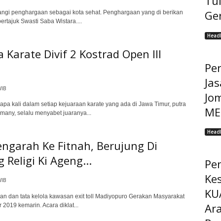
Tu
Ge
i penghargaan sebagai kota sehat. Penghargaan yang di berikan
rtajuk Swasti Saba Wistara....
Headl
Karate Divif 2 Kostrad Open III
Pe
Jas
WIB
Jo
 kali dalam setiap kejuaraan karate yang ada di Jawa Timur, putra
MEP
many, selalu menyabet juaranya...
Headl
ngarah Ke Fitnah, Berujung Di
eligi Ki Ageng...
Pe
Ke
WIB
KU
dan tata kelola kawasan exit toll Madiyopuro Gerakan Masyarakat
Ar
19 kemarin. Acara diklat...