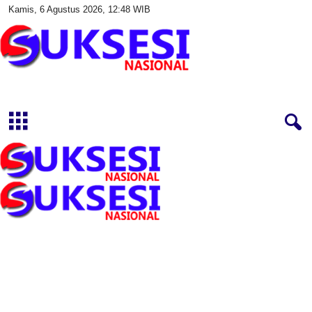
Kamis, 6 Agustus 2026, 12:48 WIB
S
u
k
s
e
s
i
N
a
s
i
o
n
a
l