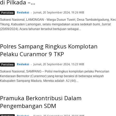
di Pilkada –...
Redaksi
-
Jumat, 20 September 2024, 19:26 WIB
Peristiwa
Suksesi Nasional, LAMONGAN - Warga Dusun Tuwiri, Desa Tambakrigadung, Kec
Tikung, Kabuaten Lamongan, selalu mengadakan acara sedekah bumi, Jum'at
(20/09/2024). Acara tahunan tersebut bertujuan sebagai...
Polres Sampang Ringkus Komplotan
Pelaku Curanmor 9 TKP
Redaksi
-
Jumat, 20 September 2024, 15:23 WIB
Peristiwa
Suksesi Nasional, SAMPANG – Polisi meringkus komplotan pelaku Pencurian
Kendaraan Bermotor (Curanmor) yang kerap beraksi di beberapa wilayah
Kabupaten Sampang Madura. Mereka adalah AJ (44)...
Pramuka Berkontribusi Dalam
Pengembangan SDM
Redaksi
-
Kamis, 19 September 2024, 19:06 WIB