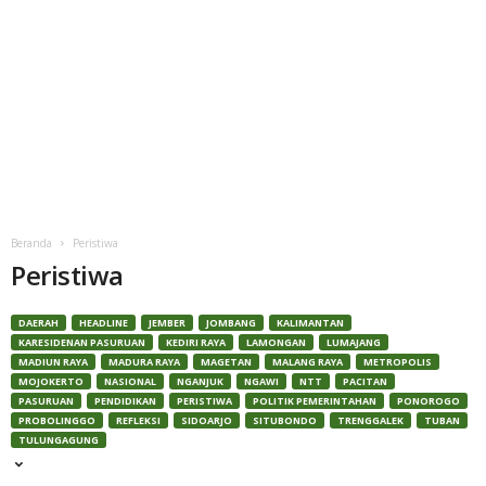
Beranda
Peristiwa
Peristiwa
DAERAH
HEADLINE
JEMBER
JOMBANG
KALIMANTAN
KARESIDENAN PASURUAN
KEDIRI RAYA
LAMONGAN
LUMAJANG
MADIUN RAYA
MADURA RAYA
MAGETAN
MALANG RAYA
METROPOLIS
MOJOKERTO
NASIONAL
NGANJUK
NGAWI
NTT
PACITAN
PASURUAN
PENDIDIKAN
PERISTIWA
POLITIK PEMERINTAHAN
PONOROGO
PROBOLINGGO
REFLEKSI
SIDOARJO
SITUBONDO
TRENGGALEK
TUBAN
TULUNGAGUNG