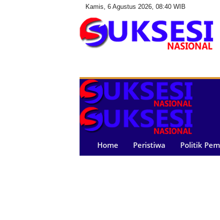
Kamis, 6 Agustus 2026, 08:40 WIB
S
u
k
s
e
s
i
N
a
Home
Peristiwa
Politik Pe
s
i
o
n
a
l