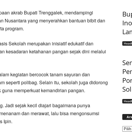
apaan akrab Bupati Trenggalek, mendampingi
Bup
n Nusantara yang menyerahkan bantuan bibit dan
Ino
ta program.
La
 Sekolah merupakan inisiatif edukatif dan
Headl
an kesadaran ketahanan pangan sejak dini melalui
Sem
Pe
 dalam kegiatan bercocok tanam sayuran dan
Por
 seperti polibag. Selain itu, sekolah juga didorong
Sol
ik guna memperkuat kemandirian pangan.
Headl
 Jadi sejak kecil diajari bagaimana punya
menanam dan merawat, lalu bisa mengonsumsi
Ars
 Ipin.