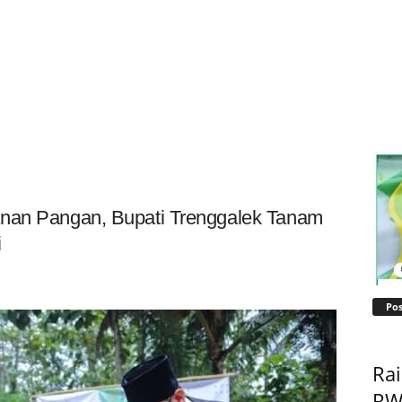
anan Pangan, Bupati Trenggalek Tanam
i
Pos
Ra
RW 