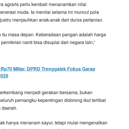
a agraris perlu kembali menanamkan nilai
enerasi muda. Ia menilai selama ini muncul pola
justru menjauhkan anak-anak dari dunia pertanian.
n itu masa depan. Keberadaan pangan adalah harga
pemikiran nanti bisa disuplai dari negara lain,”
 Rp70 Miliar, DPRD Trenggalek Fokus Garap
2026
 berkembang menjadi gerakan bersama, bukan
seluruh pemangku kepentingan didorong ikut terlibat
 daerah.
idak hanya menanam sayur, tetapi mulai mengenalkan