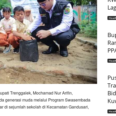
Lag
Headl
Bu
Ra
PP
Headl
Pu
Tr
Bi
upati Trenggalek, Mochamad Nur Arifin,
da generasi muda melalui Program Swasembada
Kuw
ar di sejumlah sekolah di Kecamatan Gandusari,
Headl