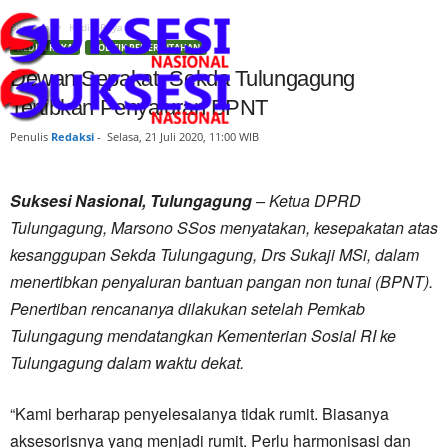
Beranda
Kediri Raya
KEDIRI RAYA
POLITIK PEMERINTAHAN
Dewan Sepakat, Sekda Tulungagung
Tertibkan Penyaluran BPNT
Penulis
Redaksi
-
Selasa, 21 Juli 2020, 11:00 WIB
Suksesi Nasional,
Tulungagung
– Ketua DPRD
Tulungagung, Marsono SSos menyatakan, kesepakatan atas
kesanggupan Sekda Tulungagung, Drs Sukaji MSi, dalam
menertibkan penyaluran bantuan pangan non tunai (BPNT).
Penertiban rencananya dilakukan setelah Pemkab
Tulungagung mendatangkan Kementerian Sosial RI ke
Tulungagung dalam waktu dekat.
“Kami berharap penyelesaianya tidak rumit. Biasanya
aksesorisnya yang menjadi rumit. Perlu harmonisasi dan