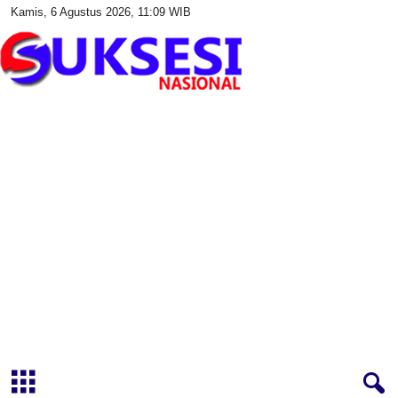
Kamis, 6 Agustus 2026, 11:09 WIB
S
u
k
s
e
s
i
N
a
s
i
o
n
a
l