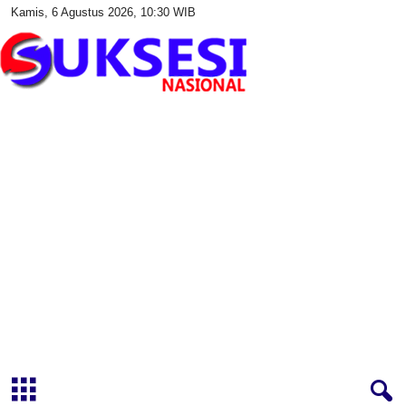
Kamis, 6 Agustus 2026, 10:30 WIB
S
u
k
s
e
s
i
N
a
s
i
o
n
a
l