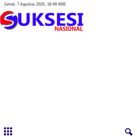
Jumat, 7 Agustus 2026, 18:49 WIB
S
u
k
s
e
s
i
N
a
s
i
o
n
a
l